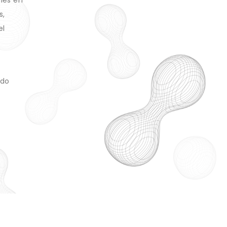
les en
s,
el
ndo