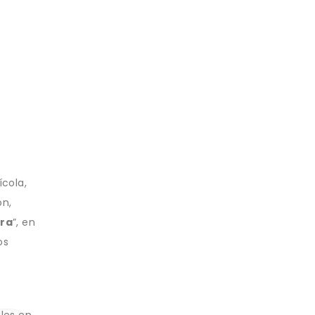
ícola,
ón,
ura
”, en
os