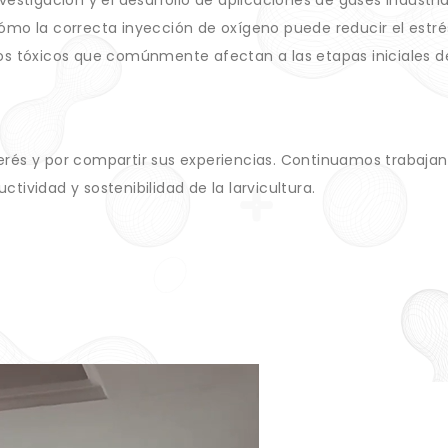
tigación y el desarrollo de aplicaciones de gases industria
ómo la correcta inyección de oxígeno puede reducir el estré
tos tóxicos que comúnmente afectan a las etapas iniciales d
erés y por compartir sus experiencias. Continuamos trabaja
tividad y sostenibilidad de la larvicultura.